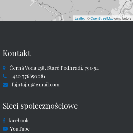
Leaflet
| ©
OpenStreetMap
contributors
Kontakt
Černá Voda 258, Staré Podhradí, 790 54
+420 776650081
fajntajm@gmail.com
Sieci społecznościowe
facebook
YouTube