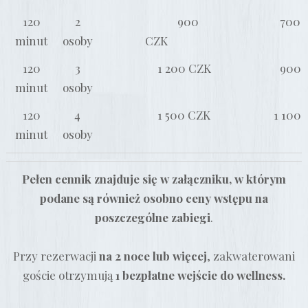
120
2
900
700
minut
osoby
CZK
120
3
1 200
CZK
900
minut
osoby
120
4
1 500 CZK
1 100
minut
osoby
Pełen cennik znajduje się w załączniku, w którym
podane są również osobno ceny wstępu na
poszczególne zabiegi
.
Przy rezerwacji
na 2 noce lub więcej
, zakwaterowani
goście otrzymują
1 bezpłatne wejście do wellness.