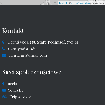
Leaflet
| ©
OpenStreetMap
contributors
Kontakt
Černá Voda 258, Staré Podhradí, 790 54
+420 776650081
fajntajm@gmail.com
Sieci społecznościowe
facebook
YouTube
Trip Advisor