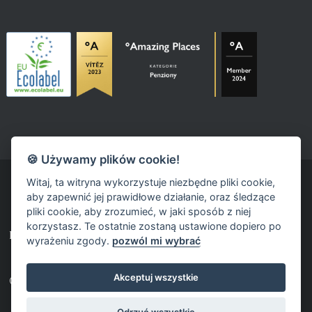
🍪 Używamy plików cookie!
Witaj, ta witryna wykorzystuje niezbędne pliki cookie,
aby zapewnić jej prawidłowe działanie, oraz śledzące
pliki cookie, aby zrozumieć, w jaki sposób z niej
korzystasz. Te ostatnie zostaną ustawione dopiero po
powered by fast-web
wyrażeniu zgody.
pozwól mi wybrać
Akceptuj wszystkie
© 2026 Pension Fajn TAJM
Odrzuć wszystkie