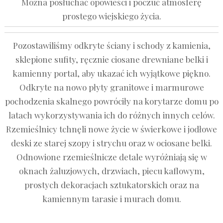
Można posłuchać opowieści i poczuć atmosferę
prostego wiejskiego życia.
Pozostawiliśmy odkryte ściany i schody z kamienia,
sklepione sufity, ręcznie ciosane drewniane belki i
kamienny portal, aby ukazać ich wyjątkowe piękno.
Odkryte na nowo płyty granitowe i marmurowe
pochodzenia skalnego powróciły na korytarze domu po
latach wykorzystywania ich do różnych innych celów.
Rzemieślnicy tchnęli nowe życie w świerkowe i jodłowe
deski ze starej szopy i strychu oraz w ociosane belki.
Odnowione rzemieślnicze detale wyróżniają się w
oknach żaluzjowych, drzwiach, piecu kaflowym,
prostych dekoracjach sztukatorskich oraz na
kamiennym tarasie i murach domu.