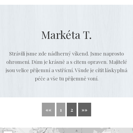
Markéta T.
Strávili jsme zde nádherný víkend. Jsme naprosto
ohromeni. Dům je krásně a s citem opraven. Majitelé
jsou velice příjemní a vstřícní. Všude je cítit láskyplná
péče a vše tu příjemně voní.
««
1
2
»»