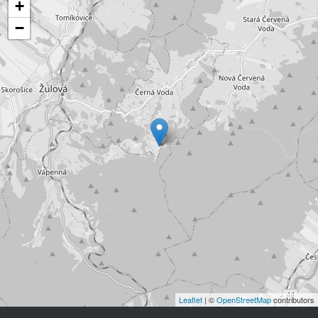
+
−
Leaflet
| ©
OpenStreetMap
contributors