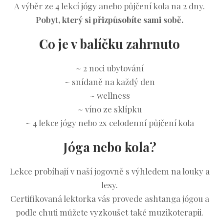
A výběr ze 4 lekcí jógy anebo půjčení kola na 2 dny.
Pobyt, který si přizpůsobíte sami sobě.
Co je v balíčku zahrnuto
~ 2 noci ubytování
~ snídaně na každý den
~ wellness
~ víno ze sklípku
~ 4 lekce jógy
nebo
2x celodenní půjčení kola
Jóga nebo kola?
Lekce probíhají v naší jogovně s výhledem na louky a
lesy.
Certifikovaná lektorka vás provede ashtanga jógou a
podle chuti můžete vyzkoušet také muzikoterapii.