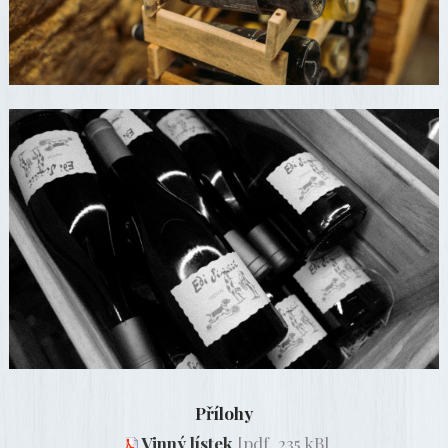
Přílohy
Vinný lístek
[pdf, 235 kB]