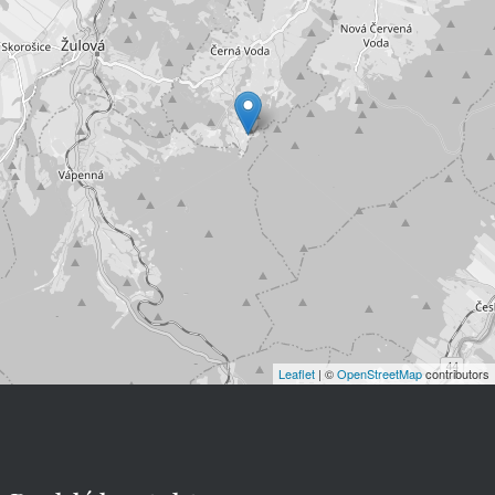
Leaflet
| ©
OpenStreetMap
contributors